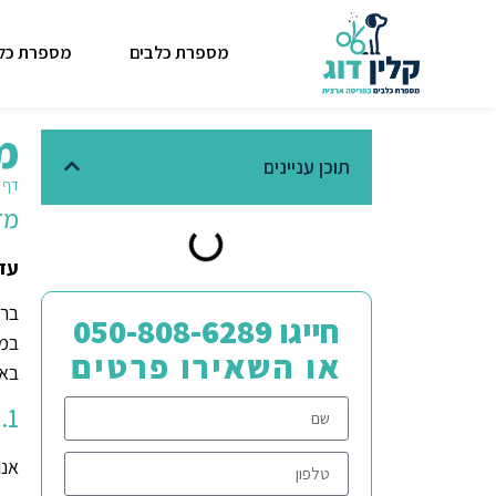
מספרת כלבים
מספרת כלב
מ
תוכן עניינים
דף 
מד
עדכ
ברו
חייגו 050-808-6289
במד
או השאירו פרטים
באת
1. איסוף מידע
אנו