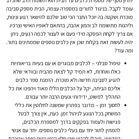
יתרון נוסף של מספרת כלבים עד הבית הוא תשומת הלב שהכלב
עומד לקבל. בניגוד לתורים במספרה עצמה, הבית מספק סביבה
מוכרת ושקטה בה יוכל החבר הכי טוב שלכם להישאר רגוע ונינוח,
וליהנות מתשומת לב והמון אהבה, בהתאם לאופיו האישי וצרכיו.
אם צריך לקחת הפסקה מידי פעם או לעצור לכמה רגעים, ניתן
יהיה לעשות זאת בקלות שכן אין כלבים נוספים שממתינים בתור.
ומה עוד?
טיפול סבלני – לכלבים מבוגרים או עם בעיות בריאותיות
כאלו ואחרות, לא תמיד קל לצאת מהבית ובוודאי שלא
להגיע לסביבה חדשה ולא מוכרת. הזמנת ספר כלבים
אליכם הביתה, יקל על הכלבים הללו מאוד ויהפכו את כל
התהליך לפשוט, ידידותי ונעים הרבה יותר עבורם.
לחסוך זמן – מדובר בפתרון שמשנה לחלוטין את כללי
המשחק בכל הנוגע לניהול זמן. כעת, אין צורך לבטל
פגישות ולעמוד בפקקים בדרך למספרת הכלבים,
להמתין לתור יחד עם בעלי כלבים נוספים. יחד עם אנשי
המקצוע, תוכלו לקבוע מהו חלון הזמן הנוח ביותר עבורכם.