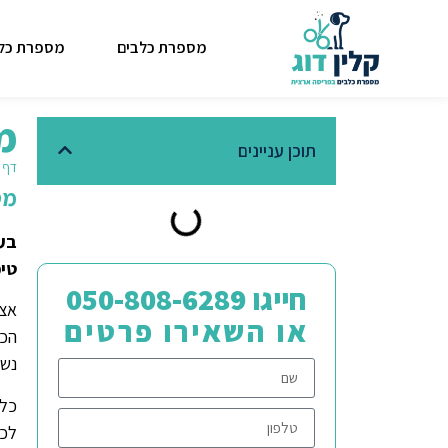
מספרת כלבים
מספרת כלב
מ
תוכן עניינים
דף 
מס
בעל
טיפ
חייגו 050-808-6289
אצל
או השאירו פרטים
הכל
נשי
כל 
לכם