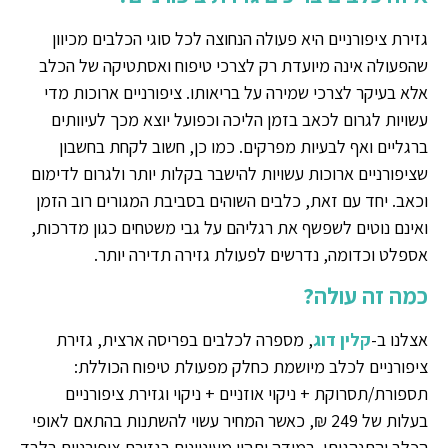
גזירת ציפורניים היא פעולה הנחוצה לכל סוגי הכלבים מכיוון
שהפעולה אינה מיועדת רק לצרכי טיפוח ואסתטיקה של הכלב
אלא בעיקר לצרכי שמירה על בריאותו. ציפורניים ארוכות מדי
עשויות לגרום לכאב בזמן הליכה וכפועל יוצא מכך לעיוותים
ברגליים ואף לבעיות מפרקים. כמו כן, חשוב לקחת בחשבון
שציפורניים ארוכות עשויות להישבר בקלות יותר ולגרום לדימום
וכאב. יחד עם זאת, כלבים השוהים בסביבת המגורים רוב הזמן
ואינם נוטים לשפשף את רגליהם על גבי משטחים כגון מדרכות,
אספלט וכדומה, נדרשים לפעולת גזירה תדירה יותר.
כמה זה עולה?
אצלנו ב-
קלין דוג
, מספרה לכלבים בפריסה ארצית, גזירת
ציפורניים לכלב מיושמת כחלק מפעולת טיפוח הכוללת:
תספורת/תסרוקת + ניקוי אוזניים + ניקוי וגזירת ציפורניים
בעלות של 249 ₪, כאשר המחיר עשוי להשתנות בהתאם לאופי
הכלב והתנהגותו. במידה ותהיו מעוניינים בגזירת ציפורניים בלבד